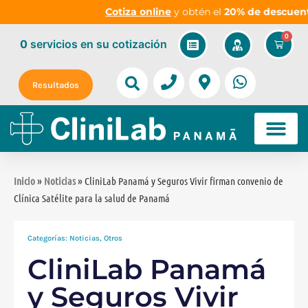
Cotiza online
y obtén el
20% de descuento
en
0
0
servicios
en su cotización
Resultados
Inicio
»
Noticias
» CliniLab Panamá y Seguros Vivir firman convenio de
Clínica Satélite para la salud de Panamá
Categorías:
Noticias
,
Otros
CliniLab Panamá
y Seguros Vivir