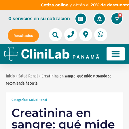
Cotiza online
y obtén el
20% de descuento
en la
0
0
servicios
en su cotización
Resultados
Inicio
»
Salud Renal
» Creatinina en sangre: qué mide y cuándo se
recomienda hacerla
Categorías:
Salud Renal
Creatinina en
sangre: qué mide