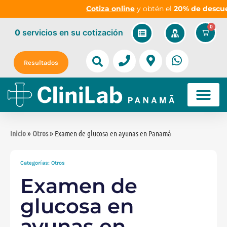
Cotiza online
y obtén el
20% de descuento
0
0
servicios
en su cotización
Resultados
Inicio
»
Otros
» Examen de glucosa en ayunas en Panamá
Categorías:
Otros
Examen de
glucosa en
ayunas en