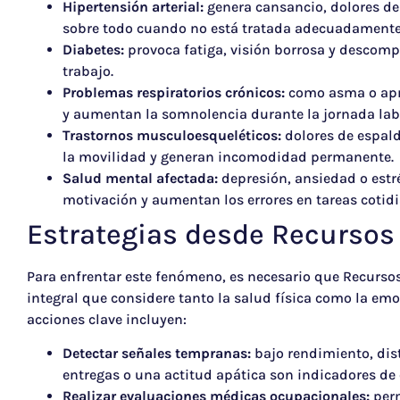
Hipertensión arterial:
genera cansancio, dolores de 
sobre todo cuando no está tratada adecuadamente
Diabetes:
provoca fatiga, visión borrosa y descomp
trabajo.
Problemas respiratorios crónicos:
como asma o apne
y aumentan la somnolencia durante la jornada lab
Trastornos musculoesqueléticos:
dolores de espald
la movilidad y generan incomodidad permanente.
Salud mental afectada:
depresión, ansiedad o est
motivación y aumentan los errores en tareas cotid
Estrategias desde Recurso
Para enfrentar este fenómeno, es necesario que Recur
integral que considere tanto la salud física como la em
acciones clave incluyen:
Detectar señales tempranas:
bajo rendimiento, dist
entregas o una actitud apática son indicadores de
Realizar evaluaciones médicas ocupacionales:
perm