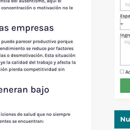
cia del ausentismo, aquí el
, concentración o motivación no le
Espe
las empresas
Ingr
or puede parecer productivo porque
rendimiento se reduce por factores
das o desmotivación. Esta situación
e la calidad del trabajo y afecta la
ción pierda competitividad sin
Ac
eneran bajo
diciones de salud que no siempre
Nu
entes se encuentran: