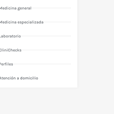
Medicina general
Medicina especializada
Laboratorio
CliniChecks
Perfiles
Atención a domicilio