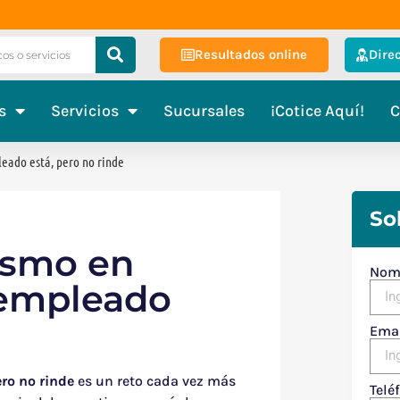
Cotiza
Resultados online
Dire
s
Servicios
Sucursales
¡Cotice Aquí!
C
eado está, pero no rinde
So
ismo en
Nom
 empleado
Ema
ro no rinde
es un reto cada vez más
Telé