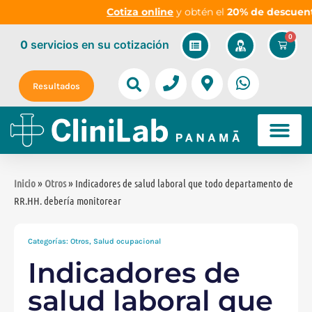
Cotiza online
y obtén el
20% de descuento
en
0
0
servicios
en su cotización
Resultados
Inicio
»
Otros
» Indicadores de salud laboral que todo departamento de
RR.HH. debería monitorear
Categorías:
Otros
,
Salud ocupacional
Indicadores de
salud laboral que