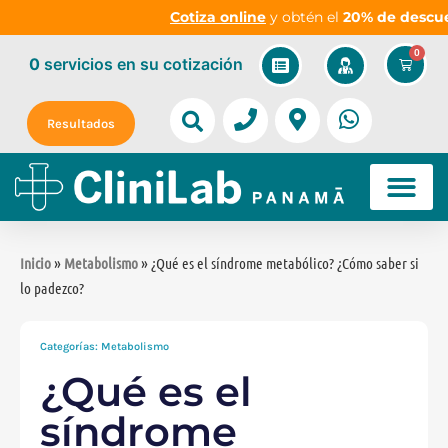
Cotiza online
y obtén el
20% de descuent
0
0
servicios
en su cotización
Resultados
Inicio
»
Metabolismo
» ¿Qué es el síndrome metabólico? ¿Cómo saber si
lo padezco?
Categorías:
Metabolismo
¿Qué es el
síndrome