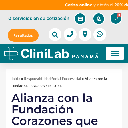
Cotiza online
y obtén el
20% de d
0
0
servicios
en su cotización
Resultados
Inicio
»
Responsabilidad Social Empresarial
» Alianza con la
Fundación Corazones que Laten
Alianza con la
Fundación
Corazones que