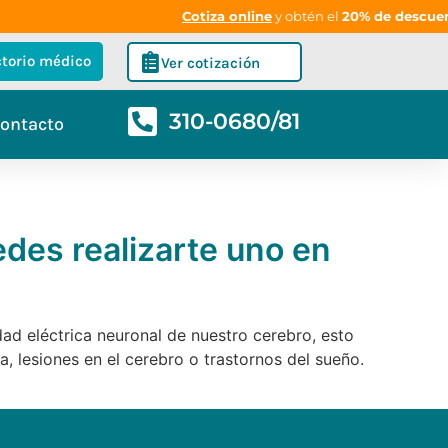
Cotiza online
y obtén el
20% de descuento
e
ctorio médico
Ver cotización
310-0680/81
ontacto
des realizarte uno en
dad eléctrica neuronal de nuestro cerebro, esto
, lesiones en el cerebro o trastornos del sueño.