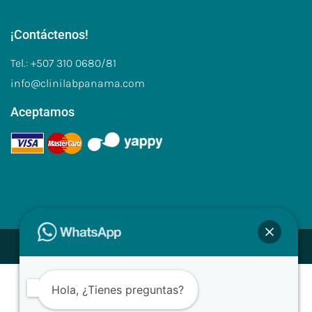
¡Contáctenos!
Tel.: +507 310 0680/81
info@clinilabpanama.com
Aceptamos
Desarrollado con ❤ para Clinilab
Hola, ¿Tienes preguntas?