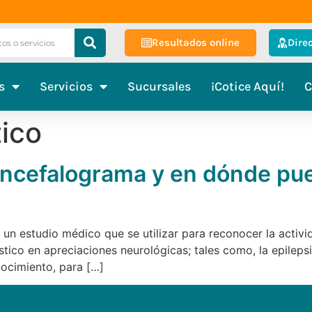
Resultados online
Dire
s
Servicios
Sucursales
¡Cotice Aquí!
C
ico
ncefalograma y en dónde pue
 un estudio médico que se utilizar para reconocer la activi
ico en apreciaciones neurológicas; tales como, la epilepsia
ocimiento, para […]