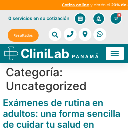
Cotiza online
y obtén el
20% de des
0
0
servicios
en su cotización
Resultados
Categoría:
Uncategorized
Exámenes de rutina en
adultos: una forma sencilla
de cuidar tu salud en