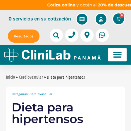
Cotiza online
y obtén el
20% de descuento
e
0
0
servicios
en su cotización
Resultados
Inicio
»
Cardiovascular
» Dieta para hipertensos
Categorías:
Cardiovascular
Dieta para
hipertensos