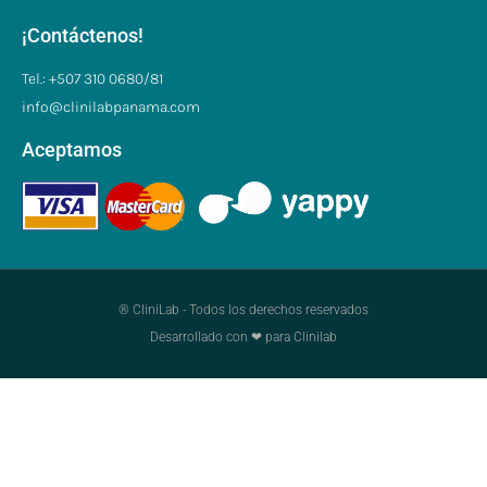
¡Contáctenos!
Tel.: +507 310 0680/81
info@clinilabpanama.com
Aceptamos
® CliniLab - Todos los derechos reservados
Desarrollado con ❤ para Clinilab