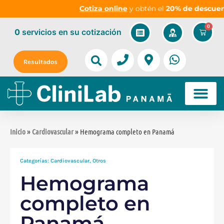
Cotiza online
y obtén el
20% de descuento
en
0
0
servicios
en su cotización
Resultados
Inicio
»
Cardiovascular
» Hemograma completo en Panamá
Categorías:
Cardiovascular
,
Otros
Hemograma
completo en
Panamá