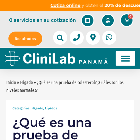
Cotiza online
y obtén el
20% de descuento
e
0
0
servicios
en su cotización
Resultados
Inicio
»
Hígado
» ¿Qué es una prueba de colesterol? ¿Cuáles son los
niveles normales?
Categorías:
Hígado
,
Lípidos
¿Qué es una
prueba de